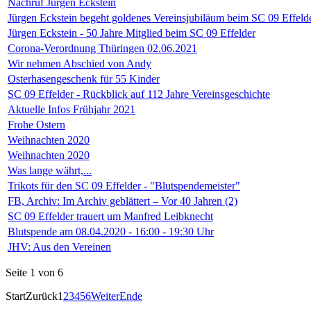
Nachruf Jürgen Eckstein
Jürgen Eckstein begeht goldenes Vereinsjubiläum beim SC 09 Effeld
Jürgen Eckstein - 50 Jahre Mitglied beim SC 09 Effelder
Corona-Verordnung Thüringen 02.06.2021
Wir nehmen Abschied von Andy
Osterhasengeschenk für 55 Kinder
SC 09 Effelder - Rückblick auf 112 Jahre Vereinsgeschichte
Aktuelle Infos Frühjahr 2021
Frohe Ostern
Weihnachten 2020
Weihnachten 2020
Was lange währt,...
Trikots für den SC 09 Effelder - "Blutspendemeister"
FB, Archiv: Im Archiv geblättert – Vor 40 Jahren (2)
SC 09 Effelder trauert um Manfred Leibknecht
Blutspende am 08.04.2020 - 16:00 - 19:30 Uhr
JHV: Aus den Vereinen
Seite 1 von 6
Start
Zurück
1
2
3
4
5
6
Weiter
Ende