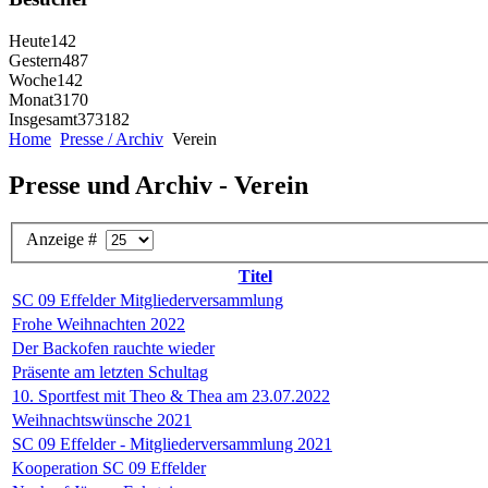
Heute
142
Gestern
487
Woche
142
Monat
3170
Insgesamt
373182
Home
Presse / Archiv
Verein
Presse und Archiv - Verein
Anzeige #
Titel
SC 09 Effelder Mitgliederversammlung
Frohe Weihnachten 2022
Der Backofen rauchte wieder
Präsente am letzten Schultag
10. Sportfest mit Theo & Thea am 23.07.2022
Weihnachtswünsche 2021
SC 09 Effelder - Mitgliederversammlung 2021
Kooperation SC 09 Effelder