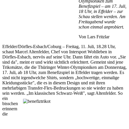
Olympioniken zum
Benefizspiel – am 17. Juli,
18 Uhr, in Effelder – zur
Schau stellen werden. Am
Freitagabend wurde
schon einmal anprobiert.
Von Lars Fritzlar
Effelder/Dörfles-Esbach/Coburg – Freitag, 11. Juli, 18.28 Uhr,
schaut Marcel Altenfelder, Chef von Intersport Wohlleben in
Dörfles-Esbach, nervös auf seine Uhr. Dann fährt ein Auto vor. „Sie
sind da", meint er und wirkt sichtlich erleichtert. Gemeint sind jene
Trikotsätze, die die Thüringer Winter-Olympioniken am Donnerstag,
17. Juli, ab 18 Uhr, zum Benefizspiel in Effelder tragen werden. Es
sind nicht irgendwelche Shirts, sondern „hochwertige, einmalige
Kleidungsstücke", die es in diesem Design und mit ihren
mehrfarbigen Transfer-Flex-Bedruckungen so nie wieder zu haben
sein werden.
„Im klassischen Schwarz-Weiß", sagt Altenfelder. So
ein
bisschen
erinnern
die