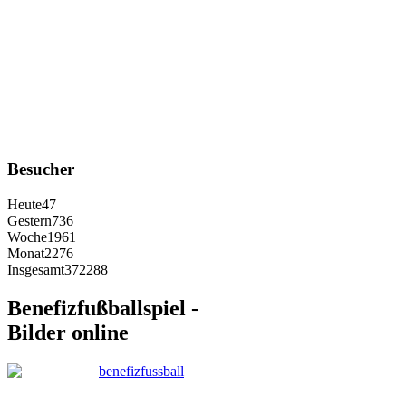
Besucher
Heute
47
Gestern
736
Woche
1961
Monat
2276
Insgesamt
372288
Benefizfußballspiel -
Bilder online