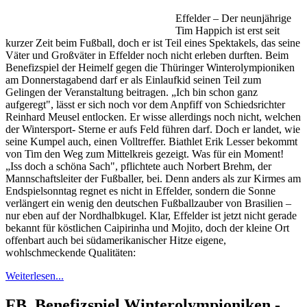
Effelder – Der neunjährige
Tim Happich ist erst seit
kurzer Zeit beim Fußball, doch er ist Teil eines Spektakels, das seine
Väter und Großväter in Effelder noch nicht erleben durften. Beim
Benefizspiel der Heimelf gegen die Thüringer Winterolympioniken
am Donnerstagabend darf er als Einlaufkid seinen Teil zum
Gelingen der Veranstaltung beitragen. „Ich bin schon ganz
aufgeregt", lässt er sich noch vor dem Anpfiff von Schiedsrichter
Reinhard Meusel entlocken. Er wisse allerdings noch nicht, welchen
der Wintersport- Sterne er aufs Feld führen darf. Doch er landet, wie
seine Kumpel auch, einen Volltreffer. Biathlet Erik Lesser bekommt
von Tim den Weg zum Mittelkreis gezeigt. Was für ein Moment!
„Iss doch a schöna Sach", pflichtete auch Norbert Brehm, der
Mannschaftsleiter der Fußballer, bei. Denn anders als zur Kirmes am
Endspielsonntag regnet es nicht in Effelder, sondern die Sonne
verlängert ein wenig den deutschen Fußballzauber von Brasilien –
nur eben auf der Nordhalbkugel. Klar, Effelder ist jetzt nicht gerade
bekannt für köstlichen Caipirinha und Mojito, doch der kleine Ort
offenbart auch bei südamerikanischer Hitze eigene,
wohlschmeckende Qualitäten:
Weiterlesen...
FB, Benefizspiel Winterolympioniken -