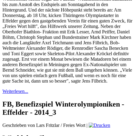
bis zum Anstoß des Endspiels am Sonntagabend in den
Hintergrund. Und der nächste Höhepunkt steht bereits an: Am
Donnerstag, ab 18 Uhr, kicken Thüringens Olympiastarter in
Effelder gegen den gastgebenden Verein für einen guten Zweck, für
„Freies Wort hilft", das Hilfswerk unserer Zeitung. Neben der
Oberhofer Biathlon- Fraktion mit Erik Lesser, Arnd Peiffer, Daniel
Böhm, Christoph Stephan und Bundestrainer Mark Kirchner haben
auch die Langläufer Axel Teichmann und Jens Filbrich, Bob-
Weltmeister Alexander Rödiger, die Rennrodler Sascha Benecken
und Toni Eggert sowie Skeleton-Pilot Alexander Kröckel definitiv
zugesagt. Erst vor einem Monat bewiesen die Matadoren bei einem
anderen Benefizspiel in Meiningen gegen Ex-Nationalspieler um
Bernd Schneider, wie gut sie mit dem Ball umgehen können. „Viele
von uns spielen einfach gern Fußball, und wenn es noch für eine
gute Sache ist, dann um so besser", sagte Jens Filbrich.
Weiterlesen...
FB, Benefizspiel Winterolympioniken -
Effelder - 2014_3
Geschrieben von Lars Fritzlar / Freies Wort
|