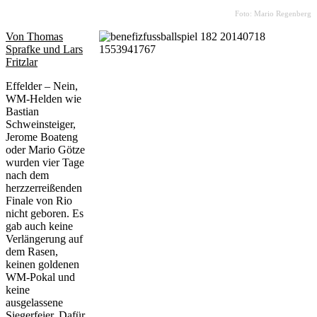
Foto: Mario Regenberg
Von Thomas
Sprafke und Lars
Fritzlar
Effelder – Nein,
WM-Helden wie
Bastian
Schweinsteiger,
Jerome Boateng
oder Mario Götze
wurden vier Tage
nach dem
herzzerreißenden
Finale von Rio
nicht geboren. Es
gab auch keine
Verlängerung auf
dem Rasen,
keinen goldenen
WM-Pokal und
keine
ausgelassene
Siegerfeier. Dafür