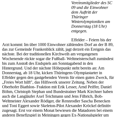
Vereinsmitglieder des SC
09 und die Einwohner
dem Auftritt der
Thüringer
Winterolympioniken am
Donnerstag (18 Uhr)
entgegen.
Effelder – Feiern bis der
Arzt kommt: Im über 1000 Einwohner zählenden Dorf an der B 89,
das zur Gemeinde Frankenblick zählt, jagt derzeit ein Ereignis das
nächste. Bei der traditionellen Kirchweih am vergangenen
Wochenende rückte sogar die Fußball- Weltmeisterschaft zumindest
bis zum Anstoß des Endspiels am Sonntagabend in den
Hintergrund. Und der nächste Höhepunkt steht bereits an: Am
Donnerstag, ab 18 Uhr, kicken Thüringens Olympiastarter in
Effelder gegen den gastgebenden Verein für einen guten Zweck, für
„Freies Wort hilft", das Hilfswerk unserer Zeitung. Neben der
Oberhofer Biathlon- Fraktion mit Erik Lesser, Arnd Peiffer, Daniel
Böhm, Christoph Stephan und Bundestrainer Mark Kirchner haben
auch die Langläufer Axel Teichmann und Jens Filbrich, Bob-
Weltmeister Alexander Rödiger, die Rennrodler Sascha Benecken
und Toni Eggert sowie Skeleton-Pilot Alexander Kröckel definitiv
zugesagt. Erst vor einem Monat bewiesen die Matadoren bei einem
anderen Benefizspiel in Meiningen gegen Ex-Nationalspieler um