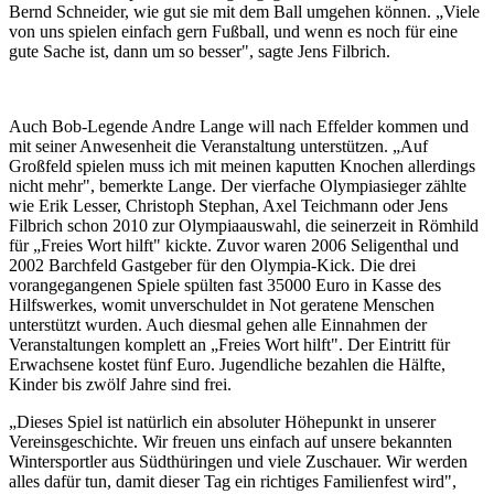
Bernd Schneider, wie gut sie mit dem Ball umgehen können. „Viele
von uns spielen einfach gern Fußball, und wenn es noch für eine
gute Sache ist, dann um so besser", sagte Jens Filbrich.
Auch Bob-Legende Andre Lange will nach Effelder kommen und
mit seiner Anwesenheit die Veranstaltung unterstützen. „Auf
Großfeld spielen muss ich mit meinen kaputten Knochen allerdings
nicht mehr", bemerkte Lange. Der vierfache Olympiasieger zählte
wie Erik Lesser, Christoph Stephan, Axel Teichmann oder Jens
Filbrich schon 2010 zur Olympiaauswahl, die seinerzeit in Römhild
für „Freies Wort hilft" kickte. Zuvor waren 2006 Seligenthal und
2002 Barchfeld Gastgeber für den Olympia-Kick. Die drei
vorangegangenen Spiele spülten fast 35000 Euro in Kasse des
Hilfswerkes, womit unverschuldet in Not geratene Menschen
unterstützt wurden. Auch diesmal gehen alle Einnahmen der
Veranstaltungen komplett an „Freies Wort hilft". Der Eintritt für
Erwachsene kostet fünf Euro. Jugendliche bezahlen die Hälfte,
Kinder bis zwölf Jahre sind frei.
„Dieses Spiel ist natürlich ein absoluter Höhepunkt in unserer
Vereinsgeschichte. Wir freuen uns einfach auf unsere bekannten
Wintersportler aus Südthüringen und viele Zuschauer. Wir werden
alles dafür tun, damit dieser Tag ein richtiges Familienfest wird",