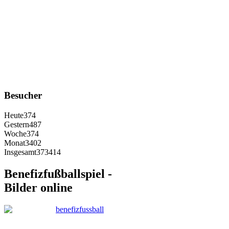
Besucher
Heute
374
Gestern
487
Woche
374
Monat
3402
Insgesamt
373414
Benefizfußballspiel -
Bilder online