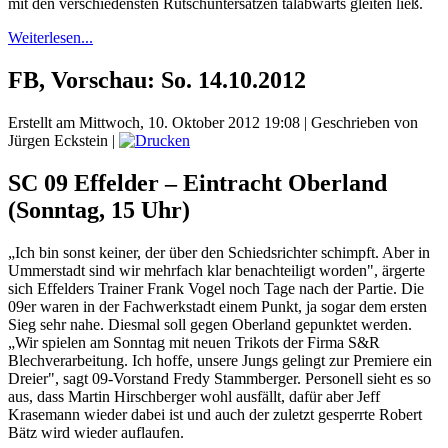
mit den verschiedensten Rutschuntersätzen talabwärts gleiten ließ.
Weiterlesen...
FB, Vorschau: So. 14.10.2012
Erstellt am Mittwoch, 10. Oktober 2012 19:08
|
Geschrieben von
Jürgen Eckstein
|
SC 09 Effelder – Eintracht Oberland
(Sonntag, 15 Uhr)
„Ich bin sonst keiner, der über den Schiedsrichter schimpft. Aber in
Ummerstadt sind wir mehrfach klar benachteiligt worden", ärgerte
sich Effelders Trainer Frank Vogel noch Tage nach der Partie. Die
09er waren in der Fachwerkstadt einem Punkt, ja sogar dem ersten
Sieg sehr nahe. Diesmal soll gegen Oberland gepunktet werden.
„Wir spielen am Sonntag mit neuen Trikots der Firma S&R
Blechverarbeitung. Ich hoffe, unsere Jungs gelingt zur Premiere ein
Dreier", sagt 09-Vorstand Fredy Stammberger. Personell sieht es so
aus, dass Martin Hirschberger wohl ausfällt, dafür aber Jeff
Krasemann wieder dabei ist und auch der zuletzt gesperrte Robert
Bätz wird wieder auflaufen.