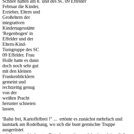
Schnee hatten am 8.
Februar die Kinder,
Erzieher, Eltern und
Großeltern der
integrativen
Kindertagesstätte
'Regenbogen' in
Effelder und der
Eltern-Kind-
Turngruppe des SC
09 Effelder. Frau
Holle hatte es dann
doch noch sehr gut
mit den kleinen
Frankenblicklern
gemeint und
rechtzeitig genug
von der
weißen Pracht
herunter schneien
lassen.
'Bahn frei, Kartoffelbrei !" ... ertönte es zunächst mehrfach und
lautstark am Rodelhang, wo sich die bunt gemischte Truppe
ausgerüstet