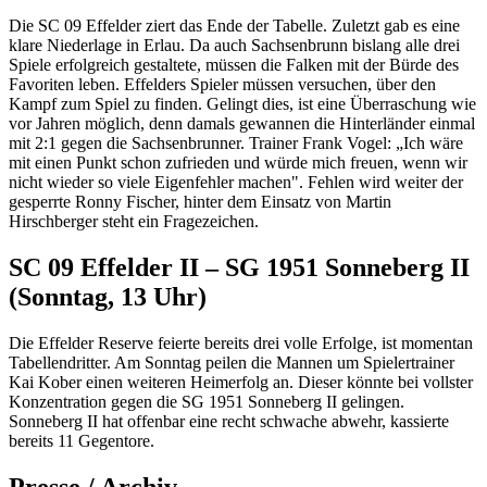
Die SC 09 Effelder ziert das Ende der Tabelle. Zuletzt gab es eine
klare Niederlage in Erlau. Da auch Sachsenbrunn bislang alle drei
Spiele erfolgreich gestaltete, müssen die Falken mit der Bürde des
Favoriten leben. Effelders Spieler müssen versuchen, über den
Kampf zum Spiel zu finden. Gelingt dies, ist eine Überraschung wie
vor Jahren möglich, denn damals gewannen die Hinterländer einmal
mit 2:1 gegen die Sachsenbrunner. Trainer Frank Vogel: „Ich wäre
mit einen Punkt schon zufrieden und würde mich freuen, wenn wir
nicht wieder so viele Eigenfehler machen". Fehlen wird weiter der
gesperrte Ronny Fischer, hinter dem Einsatz von Martin
Hirschberger steht ein Fragezeichen.
SC 09 Effelder II – SG 1951 Sonneberg II
(Sonntag, 13 Uhr)
Die Effelder Reserve feierte bereits drei volle Erfolge, ist momentan
Tabellendritter. Am Sonntag peilen die Mannen um Spielertrainer
Kai Kober einen weiteren Heimerfolg an. Dieser könnte bei vollster
Konzentration gegen die SG 1951 Sonneberg II gelingen.
Sonneberg II hat offenbar eine recht schwache abwehr, kassierte
bereits 11 Gegentore.
Presse / Archiv