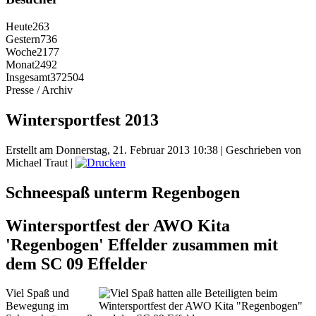
Heute
263
Gestern
736
Woche
2177
Monat
2492
Insgesamt
372504
Presse / Archiv
Wintersportfest 2013
Erstellt am Donnerstag, 21. Februar 2013 10:38
|
Geschrieben von
Michael Traut
|
Schneespaß unterm Regenbogen
Wintersportfest der AWO Kita
'Regenbogen' Effelder zusammen mit
dem SC 09 Effelder
Viel Spaß und
Bewegung im