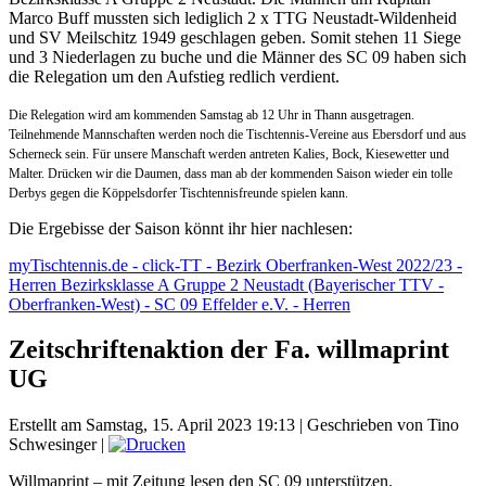
Marco Buff mussten sich lediglich 2 x TTG Neustadt-Wildenheid
und SV Meilschitz 1949 geschlagen geben. Somit stehen 11 Siege
und 3 Niederlagen zu buche und die Männer des SC 09 haben sich
die Relegation um den Aufstieg redlich verdient.
Die Relegation wird am kommenden Samstag ab 12 Uhr in Thann ausgetragen.
Teilnehmende Mannschaften werden noch die Tischtennis-Vereine aus Ebersdorf und aus
Scherneck sein. Für unsere Manschaft werden antreten Kalies, Bock, Kiesewetter und
Malter. Drücken wir die Daumen, dass man ab der kommenden Saison wieder ein tolle
Derbys gegen die Köppelsdorfer Tischtennisfreunde spielen kann.
Die Ergebisse der Saison könnt ihr hier nachlesen:
myTischtennis.de - click-TT - Bezirk Oberfranken-West 2022/23 -
Herren Bezirksklasse A Gruppe 2 Neustadt (Bayerischer TTV -
Oberfranken-West) - SC 09 Effelder e.V. - Herren
Zeitschriftenaktion der Fa. willmaprint
UG
Erstellt am Samstag, 15. April 2023 19:13
|
Geschrieben von Tino
Schwesinger
|
Willmaprint – mit Zeitung lesen den SC 09 unterstützen.