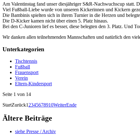
Am Valentinstag fand unser diesjähriger S&R-Nachwuchscup statt. D
Viel Fußball-Liebe wurde von unseren Kickerinnen und Kickern geze
Die Bambinis spielten sich in ihrem Turnier in die Herzen und belegten
Die D-Kicker kamen nicht über einen 5. Platz hinaus.
Bei den C-Junioren lief es besser, diese belegten den 3. Platz. Und T
Wir danken allen teilnehmenden Mannschaften und natürlich den viel
Unterkategorien
Tischtennis
Fußball
Frauensport
Verein
Eltern-Kindersport
Seite 1 von 14
Start
Zurück
1
2
3
4
5
6
7
8
9
10
Weiter
Ende
Ältere Beiträge
siehe Presse / Archiv