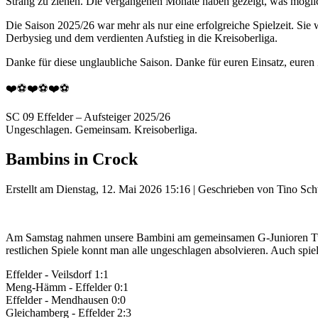
Strang zu ziehen. Die vergangenen Monate haben gezeigt, was mögli
Die Saison 2025/26 war mehr als nur eine erfolgreiche Spielzeit. Si
Derbysieg und dem verdienten Aufstieg in die Kreisoberliga.
Danke für diese unglaubliche Saison. Danke für euren Einsatz, eure
❤️⚽❤️⚽❤️⚽
SC 09 Effelder – Aufsteiger 2025/26
Ungeschlagen. Gemeinsam. Kreisoberliga.
Bambins in Crock
Erstellt am Dienstag, 12. Mai 2026 15:16
|
Geschrieben von Tino Sch
Am Samstag nahmen unsere Bambini am gemeinsamen G-Junioren Turnie
restlichen Spiele konnt man alle ungeschlagen absolvieren. Auch spie
Effelder - Veilsdorf 1:1
Meng-Hämm - Effelder 0:1
Effelder - Mendhausen 0:0
Gleichamberg - Effelder 2:3