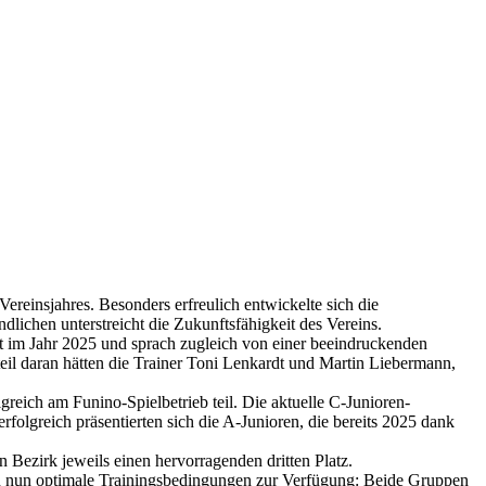
reinsjahres. Besonders erfreulich entwickelte sich die
dlichen unterstreicht die Zukunftsfähigkeit des Vereins.
ft im Jahr 2025 und sprach zugleich von einer beeindruckenden
teil daran hätten die Trainer Toni Lenkardt und Martin Liebermann,
eich am Funino-Spielbetrieb teil. Die aktuelle C-Junioren-
folgreich präsentierten sich die A-Junioren, die bereits 2025 dank
 Bezirk jeweils einen hervorragenden dritten Platz.
hen nun optimale Trainingsbedingungen zur Verfügung: Beide Gruppen