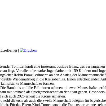
ützelberger
|
nder Toni Lenkardt eine insgesamt positive Bilanz des vergangenen Ve
eau liegt. Vor allem die starke Jugendarbeit mit 159 Kindern und Jugen
ilungsleiter Robin Porazil erinnerte an den Abstieg der Männermannscha
 direkte Wiederaufstieg in die Kreisoberliga. Einen entscheidenden An
nd kampfstarke Mannschaft zu formen.
Die Bambinis und die F-Junioren nehmen mit zwei Mannschaften erfolgr
am mit Steinach als Spielgemeinschaft an den Start gehen. Besonders er
 sich auch 2026 erneut die Krone sicherten.
wohl die erste als auch die zweite Mannschaft belegten im bayerischen
iebtheit. Für das Eltern-Kind-Turnen sowie die Frauensportgruppe ste