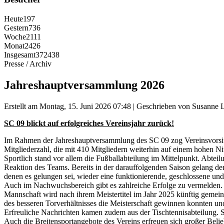
Heute
197
Gestern
736
Woche
2111
Monat
2426
Insgesamt
372438
Presse / Archiv
Jahreshauptversammlung 2026
Erstellt am Montag, 15. Juni 2026 07:48
|
Geschrieben von Susanne L
SC 09 blickt auf erfolgreiches Vereinsjahr zurück!
Im Rahmen der Jahreshauptversammlung des SC 09 zog Vereinsvorsitze
Mitgliederzahl, die mit 410 Mitgliedern weiterhin auf einem hohen Niv
Sportlich stand vor allem die Fußballabteilung im Mittelpunkt. Abte
Reaktion des Teams. Bereits in der darauffolgenden Saison gelang der
denen es gelungen sei, wieder eine funktionierende, geschlossene u
Auch im Nachwuchsbereich gibt es zahlreiche Erfolge zu vermelden. 
Mannschaft wird nach ihrem Meistertitel im Jahr 2025 künftig gemeins
des besseren Torverhältnisses die Meisterschaft gewinnen konnten und
Erfreuliche Nachrichten kamen zudem aus der Tischtennisabteilung. So
Auch die Breitensportangebote des Vereins erfreuen sich großer Bel