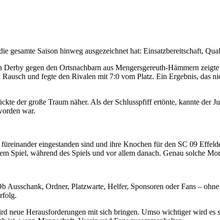
ie gesamte Saison hinweg ausgezeichnet hat: Einsatzbereitschaft, Qual
den Derby gegen den Ortsnachbarn aus Mengersgereuth-Hämmern zeigte 
en Rausch und fegte den Rivalen mit 7:0 vom Platz. Ein Ergebnis, das n
kte der große Traum näher. Als der Schlusspfiff ertönte, kannte der Ju
worden war.
 füreinander eingestanden sind und ihre Knochen für den SC 09 Effelder
r dem Spiel, während des Spiels und vor allem danach. Genau solche M
Ausschank, Ordner, Platzwarte, Helfer, Sponsoren oder Fans – ohne e
rfolg.
ird neue Herausforderungen mit sich bringen. Umso wichtiger wird es 