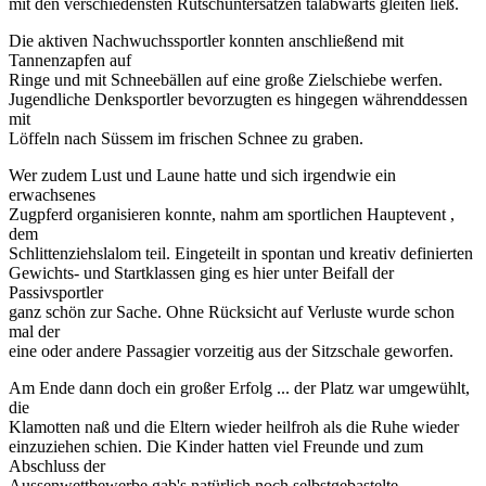
mit den verschiedensten Rutschuntersätzen talabwärts gleiten ließ.
Die aktiven Nachwuchssportler konnten anschließend mit
Tannenzapfen auf
Ringe und mit Schneebällen auf eine große Zielschiebe werfen.
Jugendliche Denksportler bevorzugten es hingegen währenddessen
mit
Löffeln nach Süssem im frischen Schnee zu graben.
Wer zudem Lust und Laune hatte und sich irgendwie ein
erwachsenes
Zugpferd organisieren konnte, nahm am sportlichen Hauptevent ,
dem
Schlittenziehslalom teil. Eingeteilt in spontan und kreativ definierten
Gewichts- und Startklassen ging es hier unter Beifall der
Passivsportler
ganz schön zur Sache. Ohne Rücksicht auf Verluste wurde schon
mal der
eine oder andere Passagier vorzeitig aus der Sitzschale geworfen.
Am Ende dann doch ein großer Erfolg ... der Platz war umgewühlt,
die
Klamotten naß und die Eltern wieder heilfroh als die Ruhe wieder
einzuziehen schien. Die Kinder hatten viel Freunde und zum
Abschluss der
Aussenwettbewerbe gab's natürlich noch selbstgebastelte