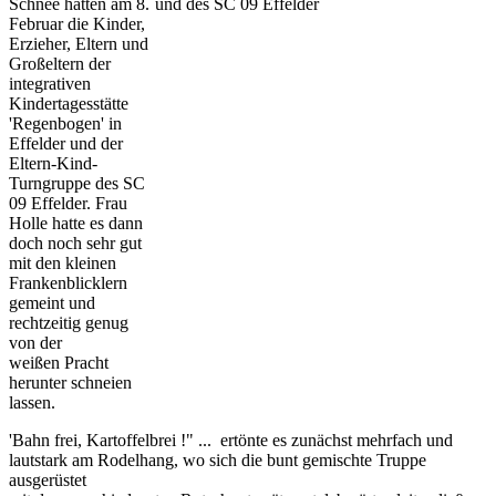
Schnee hatten am 8.
Februar die Kinder,
Erzieher, Eltern und
Großeltern der
integrativen
Kindertagesstätte
'Regenbogen' in
Effelder und der
Eltern-Kind-
Turngruppe des SC
09 Effelder. Frau
Holle hatte es dann
doch noch sehr gut
mit den kleinen
Frankenblicklern
gemeint und
rechtzeitig genug
von der
weißen Pracht
herunter schneien
lassen.
'Bahn frei, Kartoffelbrei !" ... ertönte es zunächst mehrfach und
lautstark am Rodelhang, wo sich die bunt gemischte Truppe
ausgerüstet