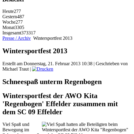
Heute
277
Gestern
487
Woche
277
Monat
3305
Insgesamt
373317
Presse / Archiv
Wintersportfest 2013
Wintersportfest 2013
Erstellt am Donnerstag, 21. Februar 2013 10:38
|
Geschrieben von
Michael Traut
|
Schneespaß unterm Regenbogen
Wintersportfest der AWO Kita
'Regenbogen' Effelder zusammen mit
dem SC 09 Effelder
Viel Spaß und
Bewegung im