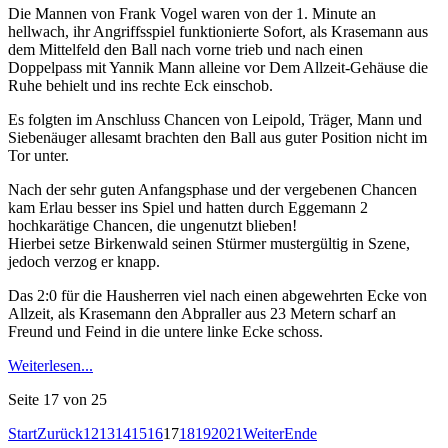
Die Mannen von Frank Vogel waren von der 1. Minute an
hellwach, ihr Angriffsspiel funktionierte Sofort, als Krasemann aus
dem Mittelfeld den Ball nach vorne trieb und nach einen
Doppelpass mit Yannik Mann alleine vor Dem Allzeit-Gehäuse die
Ruhe behielt und ins rechte Eck einschob.
Es folgten im Anschluss Chancen von Leipold, Träger, Mann und
Siebenäuger allesamt brachten den Ball aus guter Position nicht im
Tor unter.
Nach der sehr guten Anfangsphase und der vergebenen Chancen
kam Erlau besser ins Spiel und hatten durch Eggemann 2
hochkarätige Chancen, die ungenutzt blieben!
Hierbei setze Birkenwald seinen Stürmer mustergültig in Szene,
jedoch verzog er knapp.
Das 2:0 für die Hausherren viel nach einen abgewehrten Ecke von
Allzeit, als Krasemann den Abpraller aus 23 Metern scharf an
Freund und Feind in die untere linke Ecke schoss.
Weiterlesen...
Seite 17 von 25
Start
Zurück
12
13
14
15
16
17
18
19
20
21
Weiter
Ende