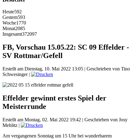
Heute
592
Gestern
593
Woche
1770
Monat
2085
Insgesamt
372097
FB, Vorschau 15.05.22: SC 09 Effelder -
SV Rottmar/Gefell
Erstellt am Dienstag, 10. Mai 2022 13:05
|
Geschrieben von Tino
Schwesinger
|
Effelder gewinnt erstes Spiel der
Meisterrunde
Erstellt am Montag, 02. Mai 2022 19:42
|
Geschrieben von Josy
Mehlitz
|
Am vergangenen Sonntag um 15 Uhr bei wunderbarem