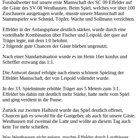
Fussballwetter traf unsere erste Mannschaft des SC 09 Effelder auf
die Gäste des SV 08 Westhausen. Beim Spiel, welches vor über 100
Zuschauern ausgetragen wurde, musste unsere Mannschaft auf
Stammspieler wie Schmid, Töpfer, Wache und Sollmann verzichten.
Effelder in der Anfangsphase deutlich stärker, wurde durch eine
vorteilhafte Kombination über Fischer und Leipold, der quer auf
Träger legte, mit dem 1:0 belohnt.
2 folgende gute Chancen der Gäste blieben ungenutzt.
Nach einer Standartsituation wurde es im Heim 16er konfus und
Scheffler erzwang das 1:1.
Die Antwort darauf erfolgte nach einem schönem Spielzug der
Effelder Mannschaft, der von Leipold vollendet wurde.
In der 33. Spielminute erhöhte Träger aus 5 Metern zum 3:1.
Effelder bis dahin mit deutlich mehr Stärke, hatte mehr vom Spiel
und ging verdient in die Pause.
Zurück zur zweiten Halbzeit wurde das Spiel deutlich offener,
Chancen gab es sowohl für die Gastgeber, als auch für unsere Gäste.
Westhausen traf zweimal die Latte und wollte an diesem Tag auch
kein Tor mehr schießen.
Was Westhausen nicht gelang, machte Effelder durch Leuthäuser