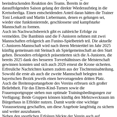
beeindruckenden Reaktion des Teams. Bereits in der
darauffolgenden Saison gelang der direkte Wiederaufstieg in die
Kreisoberliga. Einen entscheidenden Anteil daran hätten die Trainer
Toni Lenkardt und Martin Liebermann, denen es gelungen sei,
wieder eine funktionierende, geschlossene und kampfstarke
Mannschaft zu formen.
Auch im Nachwuchsbereich gibt es zahlreiche Erfolge zu
vermelden. Die Bambinis und die F-Junioren nehmen mit zwei
Mannschaften erfolgreich am Funino-Spielbetrieb teil. Die aktuelle
C-Junioren-Mannschaft wird nach ihrem Meistertitel im Jahr 2025
künftig gemeinsam mit Steinach als Spielgemeinschaft an den Start
gehen. Besonders erfolgreich präsentierten sich die A-Junioren, die
bereits 2025 dank des besseren Torverhältnisses die Meisterschaft
gewinnen konnten und sich auch 2026 erneut die Krone sicherten.
Erfreuliche Nachrichten kamen zudem aus der Tischtennisabteilung.
Sowohl die erste als auch die zweite Mannschaft belegten im
bayerischen Bezirk jeweils einen hervorragenden dritten Platz.
Auch die Breitensportangebote des Vereins erfreuen sich großer
Beliebtheit. Für das Eltern-Kind-Turnen sowie die
Frauensportgruppe stehen nun optimale Trainingsbedingungen zur
Verfügung: Beide Gruppen können künftig den Mehrzweckraum im
Bürgerhaus in Effelder nutzen. Damit wurde eine wichtige
Voraussetzung geschaffen, um diese Angebote langfristig zu sichern
und weiter auszubauen.
Neben den sportlichen Erfolgen blickte der Verein auch auf