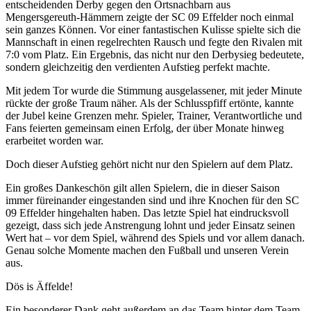
entscheidenden Derby gegen den Ortsnachbarn aus
Mengersgereuth-Hämmern zeigte der SC 09 Effelder noch einmal
sein ganzes Können. Vor einer fantastischen Kulisse spielte sich die
Mannschaft in einen regelrechten Rausch und fegte den Rivalen mit
7:0 vom Platz. Ein Ergebnis, das nicht nur den Derbysieg bedeutete,
sondern gleichzeitig den verdienten Aufstieg perfekt machte.
Mit jedem Tor wurde die Stimmung ausgelassener, mit jeder Minute
rückte der große Traum näher. Als der Schlusspfiff ertönte, kannte
der Jubel keine Grenzen mehr. Spieler, Trainer, Verantwortliche und
Fans feierten gemeinsam einen Erfolg, der über Monate hinweg
erarbeitet worden war.
Doch dieser Aufstieg gehört nicht nur den Spielern auf dem Platz.
Ein großes Dankeschön gilt allen Spielern, die in dieser Saison
immer füreinander eingestanden sind und ihre Knochen für den SC
09 Effelder hingehalten haben. Das letzte Spiel hat eindrucksvoll
gezeigt, dass sich jede Anstrengung lohnt und jeder Einsatz seinen
Wert hat – vor dem Spiel, während des Spiels und vor allem danach.
Genau solche Momente machen den Fußball und unseren Verein
aus.
Dös is Äffelde!
Ein besonderer Dank geht außerdem an das Team hinter dem Team.