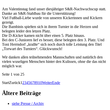
Am Valentinstag fand unser diesjähriger S&R-Nachwuchscup statt.
Danke an S&R-Stahlbau für die Unterstützung!
Viel Fußball-Liebe wurde von unseren Kickerinnen und Kickern
gezeigt.
Die Bambinis spielten sich in ihrem Turnier in die Herzen und
belegten leider den letzen Platz.
Die D-Kicker kamen nicht über einen 5. Platz hinaus.
Bei den C-Junioren lief es besser, diese belegten den 3. Platz. Und
Toni Herrndorf „krallte“ sich noch durch tolle Leistung den Titel
„Torwart des Turniers“. Glückwunsch!
Wir danken allen teilnehmenden Mannschaften und natürlich den
vielen wuseligen Menschen hinter den Kulissen, ohne die das nicht
möglich war.
Seite 1 von 25
Start
Zurück
1
2
3
4
5
6
7
8
9
10
Weiter
Ende
Ältere Beiträge
siehe Presse / Archiv