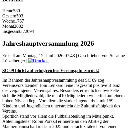
Heute
589
Gestern
593
Woche
1767
Monat
2082
Insgesamt
372094
Jahreshauptversammlung 2026
Erstellt am Montag, 15. Juni 2026 07:48
|
Geschrieben von Susanne
Lützelberger
|
SC 09 blickt auf erfolgreiches Vereinsjahr zurück!
Im Rahmen der Jahreshauptversammlung des SC 09 zog
Vereinsvorsitzender Toni Lenkardt eine insgesamt positive Bilanz
des vergangenen Vereinsjahres. Besonders erfreulich entwickelte
sich die Mitgliederzahl, die mit 410 Mitgliedern weiterhin auf einem
hohen Niveau liegt. Vor allem die starke Jugendarbeit mit 159
Kindern und Jugendlichen unterstreicht die Zukunftsfähigkeit des
Vereins.
Sportlich stand vor allem die Fußballabteilung im Mittelpunkt.
Abteilungsleiter Robin Porazil erinnerte an den Abstieg der
Männermannschaft im Jahr 2025 und sprach zugleich von einer