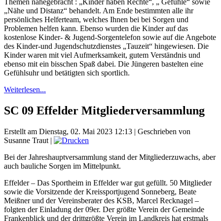
Themen nahegebracht : „Kinder haben Rechte“, „ Gefühle“ sowie
„Nähe und Distanz“ behandelt. Am Ende bestimmten alle ihr
persönliches Helferteam, welches Ihnen bei bei Sorgen und
Problemen helfen kann. Ebenso wurden die Kinder auf das
kostenlose Kinder- & Jugend-Sorgentelefon sowie auf die Angebote
des Kinder-und Jugendschutzdienstes „Tauzeit“ hingewiesen. Die
Kinder waren mit viel Aufmerksamkeit, gutem Verständnis und
ebenso mit ein bisschen Spaß dabei. Die Jüngeren bastelten eine
Gefühlsuhr und betätigten sich sportlich.
Weiterlesen...
SC 09 Effelder Mitgliederversammlung
Erstellt am Dienstag, 02. Mai 2023 12:13
|
Geschrieben von
Susanne Traut
|
Bei der Jahreshauptversammlung stand der Mitgliederzuwachs, aber
auch bauliche Sorgen im Mittelpunkt.
Effelder – Das Sportheim in Effelder war gut gefüllt. 50 Mitglieder
sowie die Vorsitzende der Kreissportjugend Sonneberg, Beate
Meißner und der Vereinsberater des KSB, Marcel Recknagel –
folgten der Einladung der 09er. Der größte Verein der Gemeinde
Frankenblick und der drittgrößte Verein im Landkreis hat erstmals