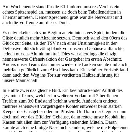
Am Wochenende stand für die E1 Junioren unseres Vereins ein
echtes Spitzenspiel an, mussten sie doch beim Tabellendritten in
Themar antreten. Dementsprechend groß war die Nervosität und
auch die Vorfreude auf dieses Duell.
Es entwickelte sich von Beginn an ein intensives Spiel, in dem die
Gäste deutlich mehr Akzente setzten. Dennoch stand den 09ern das
Glück zur Seite, als der TSV nach einer Unstimmigkeit in der
Defensive plötzlich völlig blank vor unserem Gehäuse auftauchte,
jedoch nur das Aluminium traf. Dies war allerdings die einzig
nennenswerte Offensivaktion der Gastgeber im ersten Abschnitt.
Anders unser Team, das immer wieder die Lücken suchte und auch
mehrfach gefährlich zum Abschluss kam. Ein schöner Freistoß fand
dann auch den Weg ins Tor zur verdienten Halbzeitführung für
unsere Mannschaft.
In Hälfte zwei das gleiche Bild. Ein beeindruckender Auftritt des
gesamten Teams, welcher im weiteren Verlauf mit 2 herrlichen
Treffern zum 3:0 Endstand belohnt wurde. Außerdem endeten
mehrere sehenswert vorgetragene Konter entweder beim starken
Keeper der Gastgeber oder am Pfosten. Und kam der Gegner dann
doch mal vor das Effelder' Gehäuse, dann rettete unser Kapitän im
Kasten mit allen ihm zur Verfügung stehenden Mitteln. Daran
konnte auch eine blutige Nase nichts ändern, welche die Folge einer