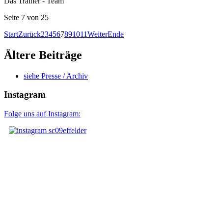
Das Trainer - Team
Seite 7 von 25
Start
Zurück
2
3
4
5
6
7
8
9
10
11
Weiter
Ende
Ältere Beiträge
siehe Presse / Archiv
Instagram
Folge uns auf Instagram: