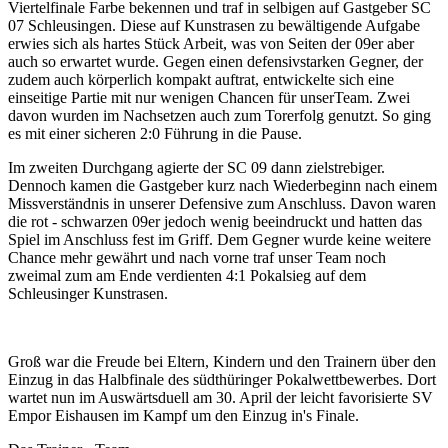
Viertelfinale Farbe bekennen und traf in selbigen auf Gastgeber SC
07 Schleusingen. Diese auf Kunstrasen zu bewältigende Aufgabe
erwies sich als hartes Stück Arbeit, was von Seiten der 09er aber
auch so erwartet wurde. Gegen einen defensivstarken Gegner, der
zudem auch körperlich kompakt auftrat, entwickelte sich eine
einseitige Partie mit nur wenigen Chancen für unserTeam. Zwei
davon wurden im Nachsetzen auch zum Torerfolg genutzt. So ging
es mit einer sicheren 2:0 Führung in die Pause.
Im zweiten Durchgang agierte der SC 09 dann zielstrebiger.
Dennoch kamen die Gastgeber kurz nach Wiederbeginn nach einem
Missverständnis in unserer Defensive zum Anschluss. Davon waren
die rot - schwarzen 09er jedoch wenig beeindruckt und hatten das
Spiel im Anschluss fest im Griff. Dem Gegner wurde keine weitere
Chance mehr gewährt und nach vorne traf unser Team noch
zweimal zum am Ende verdienten 4:1 Pokalsieg auf dem
Schleusinger Kunstrasen.
Groß war die Freude bei Eltern, Kindern und den Trainern über den
Einzug in das Halbfinale des südthüringer Pokalwettbewerbes. Dort
wartet nun im Auswärtsduell am 30. April der leicht favorisierte SV
Empor Eishausen im Kampf um den Einzug in's Finale.