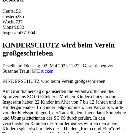
Heute
152
Gestern
285
Woche
737
Monat
1052
Insgesamt
371064
KINDERSCHUTZ wird beim Verein
großgeschrieben
Erstellt am Dienstag, 02. Mai 2023 12:27
|
Geschrieben von
Susanne Traut
|
KINDERSCHUTZ wird beim Verein großgeschrieben
Am Gründonnerstag organisierten die Verantwortlichen des
Sportvereins SC 09 Effelder e.V. einen Kinderschutzparcours.
Insgesamt haben 22 Kinder im Alter von 7 bis 12 Jahren und im
Kindergartenalter 15 Kinder teilgenommen. Der Parcours wurde
von der Kreissportjugend, der Tauzeit, dem Jugendamt Sonneberg
und Übungsleiterinnen des SC 09 durchgeführt. In den
verschiedenen Räumen des Sportlerheimes wurden den älteren
Kindern spielerisch mittels der 2 Helden „Emma und Finn“drei