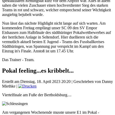
spektakulären Rettungstat kurz vor dem Abpfiff war. Alles in allem
sahen die vielen Zuschauer einen hochverdienter Sieg des starken
Teams in rot und schwarz, welcher entsprechend seiner Wichtigkeit
ausgiebig bejubelt wurde.
Nun lässt das nächste Highlight nicht lange auf sich warten. Am
kommenden Freitag empfängt unser SC 09 den SV Empor
Eishausen zum Halbfinale des südthüringer Pokalwettbewerbes auf
der herrlichen Anlage in Seltendorf. Hier duellieren sich die
vermutlich aktuell besten E Jugend - Teams des Fussballkreises
Südthüringen, was Spannung pur verspricht im Kampf um den
Einzug in's Finale. Anstoß ist um 17.45 Uhr.
Das Trainer - Team.
Pokal feeling...es kribbelt...
Erstellt am Dienstag, 18. April 2023 20:20
|
Geschrieben von Danny
Miethke
|
Viertelfinale am Fuße der Bertholdsburg....
Am vergangenen Wochenende musste unsere E1 im Pokal -