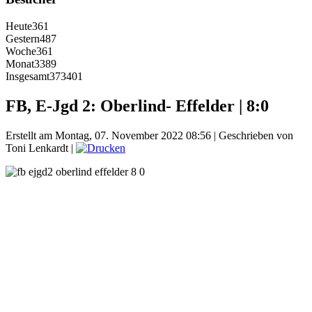
Heute
361
Gestern
487
Woche
361
Monat
3389
Insgesamt
373401
FB, E-Jgd 2: Oberlind- Effelder | 8:0
Erstellt am Montag, 07. November 2022 08:56
|
Geschrieben von
Toni Lenkardt
|