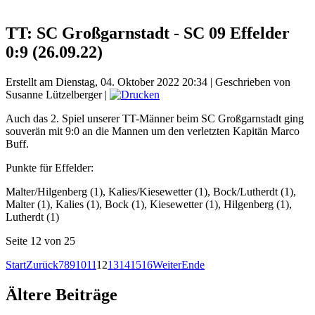
TT: SC Großgarnstadt - SC 09 Effelder
0:9 (26.09.22)
Erstellt am Dienstag, 04. Oktober 2022 20:34
|
Geschrieben von
Susanne Lützelberger
|
Auch das 2. Spiel unserer TT-Männer beim SC Großgarnstadt ging
souverän mit 9:0 an die Mannen um den verletzten Kapitän Marco
Buff.
Punkte für Effelder:
Malter/Hilgenberg (1), Kalies/Kiesewetter (1), Bock/Lutherdt (1),
Malter (1), Kalies (1), Bock (1), Kiesewetter (1), Hilgenberg (1),
Lutherdt (1)
Seite 12 von 25
Start
Zurück
7
8
9
10
11
12
13
14
15
16
Weiter
Ende
Ältere Beiträge