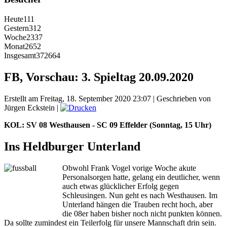
Heute
111
Gestern
312
Woche
2337
Monat
2652
Insgesamt
372664
FB, Vorschau: 3. Spieltag 20.09.2020
Erstellt am Freitag, 18. September 2020 23:07
|
Geschrieben von
Jürgen Eckstein
|
KOL: SV 08 Westhausen - SC 09 Effelder (Sonntag, 15 Uhr)
Ins Heldburger Unterland
Obwohl Frank Vogel vorige Woche akute
Personalsorgen hatte, gelang ein deutlicher, wenn
auch etwas glücklicher Erfolg gegen
Schleusingen. Nun geht es nach Westhausen. Im
Unterland hängen die Trauben recht hoch, aber
die 08er haben bisher noch nicht punkten können.
Da sollte zumindest ein Teilerfolg für unsere Mannschaft drin sein.