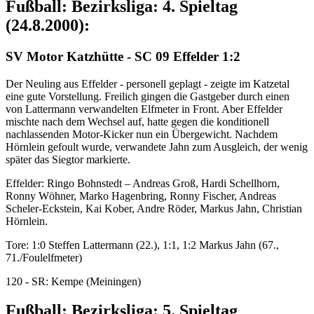
Fußball: Bezirksliga: 4. Spieltag
(24.8.2000):
SV Motor Katzhütte - SC 09 Effelder 1:2
Der Neuling aus Effelder - personell geplagt - zeigte im Katzetal
eine gute Vorstellung. Freilich gingen die Gastgeber durch einen
von Lattermann verwandelten Elfmeter in Front. Aber Effelder
mischte nach dem Wechsel auf, hatte gegen die konditionell
nachlassenden Motor-Kicker nun ein Übergewicht. Nachdem
Hörnlein gefoult wurde, verwandete Jahn zum Ausgleich, der wenig
später das Siegtor markierte.
Effelder: Ringo Bohnstedt – Andreas Groß, Hardi Schellhorn,
Ronny Wöhner, Marko Hagenbring, Ronny Fischer, Andreas
Scheler-Eckstein, Kai Kober, Andre Röder, Markus Jahn, Christian
Hörnlein.
Tore: 1:0 Steffen Lattermann (22.), 1:1, 1:2 Markus Jahn (67.,
71./Foulelfmeter)
120 - SR: Kempe (Meiningen)
Fußball: Bezirksliga: 5. Spieltag