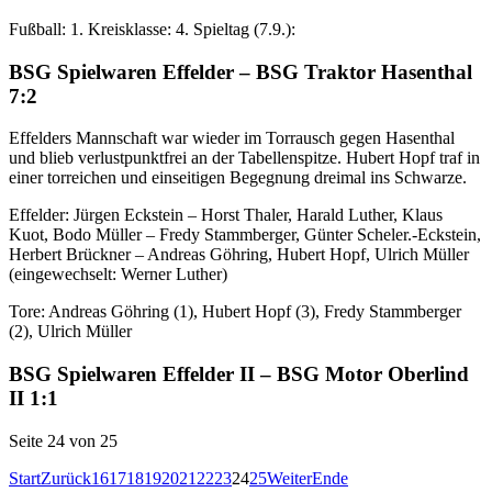
Fußball: 1. Kreisklasse: 4. Spieltag (7.9.):
BSG Spielwaren Effelder – BSG Traktor Hasenthal
7:2
Effelders Mannschaft war wieder im Torrausch gegen Hasenthal
und blieb verlustpunktfrei an der Tabellenspitze. Hubert Hopf traf in
einer torreichen und einseitigen Begegnung dreimal ins Schwarze.
Effelder: Jürgen Eckstein – Horst Thaler, Harald Luther, Klaus
Kuot, Bodo Müller – Fredy Stammberger, Günter Scheler.-Eckstein,
Herbert Brückner – Andreas Göhring, Hubert Hopf, Ulrich Müller
(eingewechselt: Werner Luther)
Tore: Andreas Göhring (1), Hubert Hopf (3), Fredy Stammberger
(2), Ulrich Müller
BSG Spielwaren Effelder II – BSG Motor Oberlind
II 1:1
Seite 24 von 25
Start
Zurück
16
17
18
19
20
21
22
23
24
25
Weiter
Ende