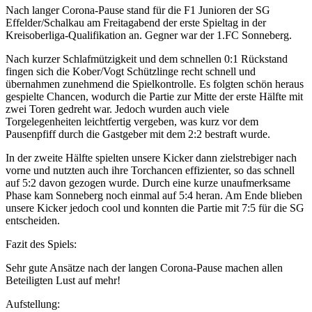
Nach langer Corona-Pause stand für die F1 Junioren der SG
Effelder/Schalkau am Freitagabend der erste Spieltag in der
Kreisoberliga-Qualifikation an. Gegner war der 1.FC Sonneberg.
Nach kurzer Schlafmützigkeit und dem schnellen 0:1 Rückstand
fingen sich die Kober/Vogt Schützlinge recht schnell und
übernahmen zunehmend die Spielkontrolle. Es folgten schön heraus
gespielte Chancen, wodurch die Partie zur Mitte der erste Hälfte mit
zwei Toren gedreht war. Jedoch wurden auch viele
Torgelegenheiten leichtfertig vergeben, was kurz vor dem
Pausenpfiff durch die Gastgeber mit dem 2:2 bestraft wurde.
In der zweite Hälfte spielten unsere Kicker dann zielstrebiger nach
vorne und nutzten auch ihre Torchancen effizienter, so das schnell
auf 5:2 davon gezogen wurde. Durch eine kurze unaufmerksame
Phase kam Sonneberg noch einmal auf 5:4 heran. Am Ende blieben
unsere Kicker jedoch cool und konnten die Partie mit 7:5 für die SG
entscheiden.
Fazit des Spiels:
Sehr gute Ansätze nach der langen Corona-Pause machen allen
Beteiligten Lust auf mehr!
Aufstellung: