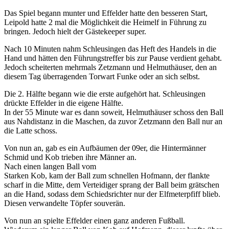
Das Spiel begann munter und Effelder hatte den besseren Start,
Leipold hatte 2 mal die Möglichkeit die Heimelf in Führung zu
bringen. Jedoch hielt der Gästekeeper super.
Nach 10 Minuten nahm Schleusingen das Heft des Handels in die
Hand und hätten den Führungstreffer bis zur Pause verdient gehabt.
Jedoch scheiterten mehrmals Zetzmann und Helmuthäuser, den an
diesem Tag überragenden Torwart Funke oder an sich selbst.
Die 2. Hälfte begann wie die erste aufgehört hat. Schleusingen
drückte Effelder in die eigene Hälfte.
In der 55 Minute war es dann soweit, Helmuthäuser schoss den Ball
aus Nahdistanz in die Maschen, da zuvor Zetzmann den Ball nur an
die Latte schoss.
Von nun an, gab es ein Aufbäumen der 09er, die Hintermänner
Schmid und Kob trieben ihre Männer an.
Nach einen langen Ball vom
Starken Kob, kam der Ball zum schnellen Hofmann, der flankte
scharf in die Mitte, dem Verteidiger sprang der Ball beim grätschen
an die Hand, sodass dem Schiedsrichter nur der Elfmeterpfiff blieb.
Diesen verwandelte Töpfer souverän.
Von nun an spielte Effelder einen ganz anderen Fußball.