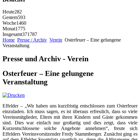
Heute
282
Gestern
593
Woche
1460
Monat
1775
Insgesamt
371787
Home
Presse / Archiv
Verein
Osterfeuer – Eine gelungene
Veranstaltung
Presse und Archiv - Verein
Osterfeuer – Eine gelungene
Veranstaltung
Effelder – „Wir haben uns kurzfristig entschlossen zum Osterfeuer
einzuladen. Ich muss sagen, es ist überaus erfreulich, dass so viele
Vereinsmitglieder, Eltern mit ihren Kindern und Gäste gekommen
sind. Dies war einfach nur großartig und dies zeigt, dass viele
Kurzentschlossene solche Angebote annehmen“, freute sich
Effelders Vereinsvorsitzender Fredy Stammberger. Zunächst ging es
auf dem Effelder Sportplatz sportlich zu, denn die Altligateams der