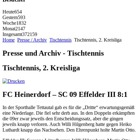
Heute
654
Gestern
593
Woche
1832
Monat
2147
Insgesamt
372159
Home
Presse / Archiv
Tischtennis
Tischtennis, 2. Kreisliga
Presse und Archiv - Tischtennis
Tischtennis, 2. Kreisliga
FC Heinerdorf – SC 09 Effelder III 8:1
In der Sporthalle Tettautal gab es für die „Dritte“ erwartungsgemäß
eine Niederlage. Die fiel sehr derb aus. In den Doppeln erkämpften
die 09er zwar jeweils den Entscheidungssatz, aber die gingen
jeweils knapp verloren. Auch Willi Hilgenberg hatte gegen Heiko
Luthardt knapp das Nachsehen. Den Ehrenpunkt holte Martin Otto.