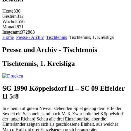
Heute
330
Gestern
312
Woche
2556
Monat
2871
Insgesamt
372883
Home
Presse / Archiv
Tischtennis
Tischtennis, 1. Kreisliga
Presse und Archiv - Tischtennis
Tischtennis, 1. Kreisliga
SG 1990 Köppelsdorf II – SC 09 Effelder
II 5:8
In einem auf gutem Niveau stehenden Spiel gelang dem Effelder
Sextett ein Saisoneinstand nach Maß. Zwar holte bei Köppelsdorf
der junge Richard Schau alle drei Einzelpunkte, aber die
Hinterländer zeigten sich als geschlossene Einheit, aus welcher
Marco Buff mit drei Einzelsiegen noch herausragte.