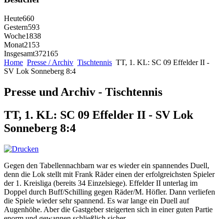
Heute
660
Gestern
593
Woche
1838
Monat
2153
Insgesamt
372165
Home
Presse / Archiv
Tischtennis
TT, 1. KL: SC 09 Effelder II -
SV Lok Sonneberg 8:4
Presse und Archiv - Tischtennis
TT, 1. KL: SC 09 Effelder II - SV Lok
Sonneberg 8:4
Gegen den Tabellennachbarn war es wieder ein spannendes Duell,
denn die Lok stellt mit Frank Räder einen der erfolgreichsten Spieler
der 1. Kreisliga (bereits 34 Einzelsiege). Effelder II unterlag im
Doppel durch Buff/Schilling gegen Räder/M. Höfler. Dann verliefen
die Spiele wieder sehr spannend. Es war lange ein Duell auf
Augenhöhe. Aber die Gastgeber steigerten sich in einer guten Partie
enorm und gewannen schließlich sicher.