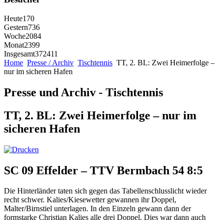
Heute
170
Gestern
736
Woche
2084
Monat
2399
Insgesamt
372411
Home
Presse / Archiv
Tischtennis
TT, 2. BL: Zwei Heimerfolge –
nur im sicheren Hafen
Presse und Archiv - Tischtennis
TT, 2. BL: Zwei Heimerfolge – nur im
sicheren Hafen
SC 09 Effelder – TTV Bermbach 54 8:5
Die Hinterländer taten sich gegen das Tabellenschlusslicht wieder
recht schwer. Kalies/Kiesewetter gewannen ihr Doppel,
Malter/Birnstiel unterlagen. In den Einzeln gewann dann der
formstarke Christian Kalies alle drei Doppel. Dies war dann auch