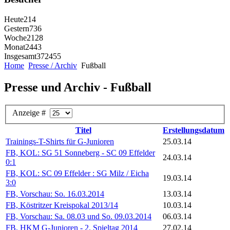
Heute
214
Gestern
736
Woche
2128
Monat
2443
Insgesamt
372455
Home
Presse / Archiv
Fußball
Presse und Archiv - Fußball
Anzeige #
Titel
Erstellungsdatum
Trainings-T-Shirts für G-Junioren
25.03.14
FB, KOL: SG 51 Sonneberg - SC 09 Effelder
24.03.14
0:1
FB, KOL: SC 09 Effelder : SG Milz / Eicha
19.03.14
3:0
FB, Vorschau: So. 16.03.2014
13.03.14
FB, Köstritzer Kreispokal 2013/14
10.03.14
FB, Vorschau: Sa. 08.03 und So. 09.03.2014
06.03.14
FB, HKM G-Junioren - 2. Spieltag 2014
27.02.14