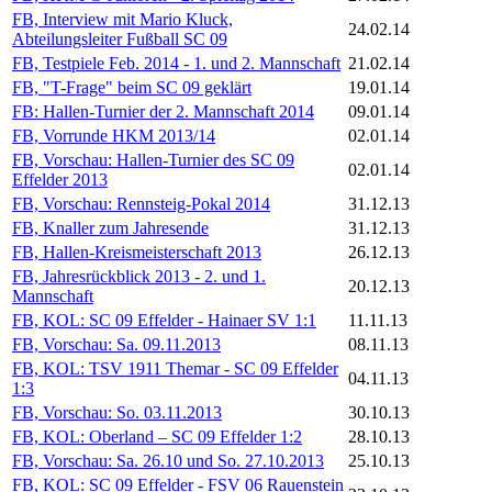
FB, Interview mit Mario Kluck,
24.02.14
Abteilungsleiter Fußball SC 09
FB, Testpiele Feb. 2014 - 1. und 2. Mannschaft
21.02.14
FB, "T-Frage" beim SC 09 geklärt
19.01.14
FB: Hallen-Turnier der 2. Mannschaft 2014
09.01.14
FB, Vorrunde HKM 2013/14
02.01.14
FB, Vorschau: Hallen-Turnier des SC 09
02.01.14
Effelder 2013
FB, Vorschau: Rennsteig-Pokal 2014
31.12.13
FB, Knaller zum Jahresende
31.12.13
FB, Hallen-Kreismeisterschaft 2013
26.12.13
FB, Jahresrückblick 2013 - 2. und 1.
20.12.13
Mannschaft
FB, KOL: SC 09 Effelder - Hainaer SV 1:1
11.11.13
FB, Vorschau: Sa. 09.11.2013
08.11.13
FB, KOL: TSV 1911 Themar - SC 09 Effelder
04.11.13
1:3
FB, Vorschau: So. 03.11.2013
30.10.13
FB, KOL: Oberland – SC 09 Effelder 1:2
28.10.13
FB, Vorschau: Sa. 26.10 und So. 27.10.2013
25.10.13
FB, KOL: SC 09 Effelder - FSV 06 Rauenstein