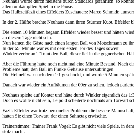
Neuhaus wurde durch meistens durch Standards gefährlich, so konnte 
allem umkämpften Spiel in die Pause.
Das Halbzeitfazit eines Effelders Zuschauers: Marco Schmidt: „unsere
In der 2. Hälfte brachte Neuhaus dann ihren Stürmer Kuot, Effelder bl
Die ersten 10 Minuten begann Effelder wieder besser und hätten wied
an diesem Tage nicht sein.
Nun kamen die Gäste nach einen langen Ball von Motschmann zu ihrer
In der 65. Minute war es mit dem ersten Tor des Tages soweit.
Winkler verlor an T.Traut den Ball, dieser lief in die gegnerischen Hä
Aber die Führung hatte noch nicht mal eine Minute Bestand. Nach eine
Probleme hatt, den Ball im Funke-Gehäuse unterzubringen.
Die Heimelf war nach dem 1:1 geschockt, und wurde 5 Minuten später 
Danach war wieder ein Aufbäumen der 09er zu sehen, jedoch parierte
Neuhaus spielte auf Konter und hätte durch Winkler eigentlich das 1:
Doch es wollte nicht sein, Leipold scheiterte nochmals am Torwart sc
Fazit: Effelder war trotz personeller Probleme die bessere Mannschaf
hatten Sie einen Torwart, der einen Sahnetag erwischte.
Trainerstimme: Trainer Frank Vogel: Es gibt nicht viele Spiele, in den
stolz macht.