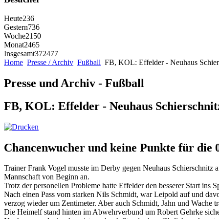
Heute
236
Gestern
736
Woche
2150
Monat
2465
Insgesamt
372477
Home
Presse / Archiv
Fußball
FB, KOL: Effelder - Neuhaus Schier
Presse und Archiv - Fußball
FB, KOL: Effelder - Neuhaus Schierschnit
Chancenwucher und keine Punkte für die 0
Trainer Frank Vogel musste im Derby gegen Neuhaus Schierschnitz au
Mannschaft von Beginn an.
Trotz der personellen Probleme hatte Effelder den besserer Start ins Sp
Nach einen Pass vom starken Nils Schmidt, war Leipold auf und davon,
verzog wieder um Zentimeter. Aber auch Schmidt, Jahn und Wache trafe
Die Heimelf stand hinten im Abwehrverbund um Robert Gehrke sicher,