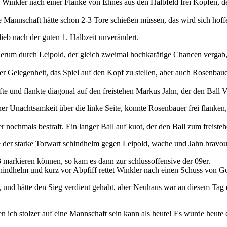
Winkler nach einer Flanke von Ehnes aus den Halbfeld frei Köpfen, der
 Mannschaft hätte schon 2-3 Tore schießen müssen, das wird sich hoffe
ieb nach der guten 1. Halbzeit unverändert.
erum durch Leipold, der gleich zweimal hochkarätige Chancen vergab, 
 Gelegenheit, das Spiel auf den Kopf zu stellen, aber auch Rosenbaue
lfte und flankte diagonal auf den freistehen Markus Jahn, der den Ball 
r Unachtsamkeit über die linke Seite, konnte Rosenbauer frei flanken,
nochmals bestraft. Ein langer Ball auf kuot, der den Ball zum freiste
 der starke Torwart schindhelm gegen Leipold, wache und Jahn bravou
3 markieren können, so kam es dann zur schlussoffensive der 09er.
hindhelm und kurz vor Abpfiff rettet Winkler nach einen Schuss von Gö
t, und hätte den Sieg verdient gehabt, aber Neuhaus war an diesem Tag
en ich stolzer auf eine Mannschaft sein kann als heute! Es wurde heute e