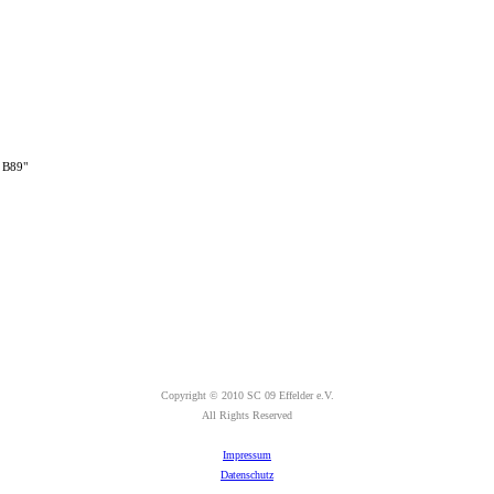
r B89"
Copyright © 2010 SC 09 Effelder e.V.
All Rights Reserved
Impressum
Datenschutz