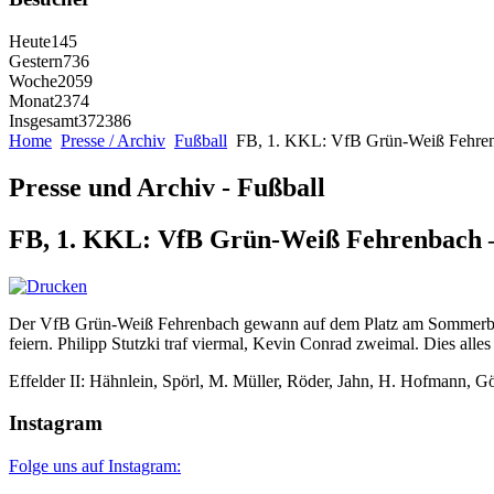
Heute
145
Gestern
736
Woche
2059
Monat
2374
Insgesamt
372386
Home
Presse / Archiv
Fußball
FB, 1. KKL: VfB Grün-Weiß Fehrenb
Presse und Archiv - Fußball
FB, 1. KKL: VfB Grün-Weiß Fehrenbach – 
Der VfB Grün-Weiß Fehrenbach gewann auf dem Platz am Sommerberg ge
feiern. Philipp Stutzki traf viermal, Kevin Conrad zweimal. Dies alle
Effelder II: Hähnlein, Spörl, M. Müller, Röder, Jahn, H. Hofmann, G
Instagram
Folge uns auf Instagram: